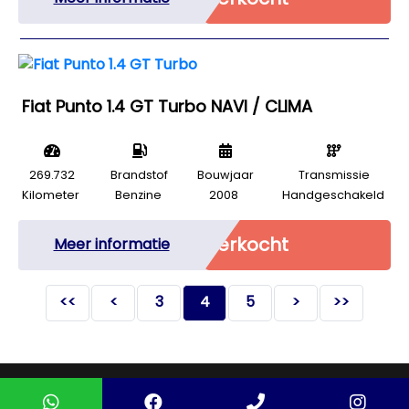
Fiat Punto 1.4 GT Turbo NAVI / CLIMA
269.732
Brandstof
Bouwjaar
Transmissie
Kilometer
Benzine
2008
Handgeschakeld
Verkocht
Meer informatie
<<
<
3
4
5
>
>>
Mogelijk gemaakt door
Mobilox