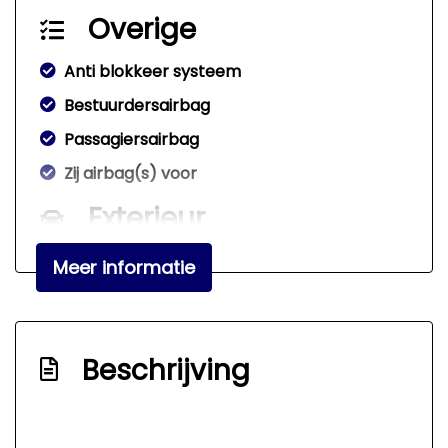
Overige
Anti blokkeer systeem
Bestuurdersairbag
Passagiersairbag
Zij airbag(s) voor
Exterieur
Buitenspiegels elektrisch verstel- en
Meer informatie
verwarmbaar
Centrale vergrendeling met
afstandsbediening
Beschrijving