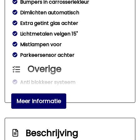
Bumpers in carrosseriekleur
Dimlichten automatisch
Extra getint glas achter
Lichtmetalen velgen 15"
Mistlampen voor
Parkeersensor achter
Overige
Anti blokkeer systeem
Bestuurdersairbag
Meer informatie
Bluetooth
Bluetooth
Elektronisch stabiliteits programma
Beschrijving
Hoofd airbag(s) achter