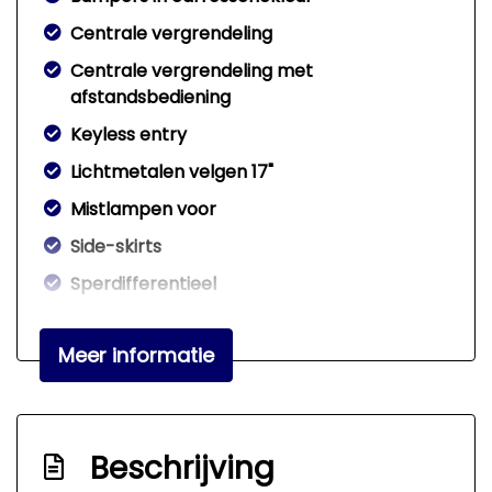
Centrale vergrendeling
Centrale vergrendeling met
afstandsbediening
Keyless entry
Lichtmetalen velgen 17"
Mistlampen voor
Side-skirts
Sperdifferentieel
Sportonderstel
Meer informatie
Voor-en achterspoiler
Interieur
Achterbank in delen neerklapbaar
Beschrijving
Airco