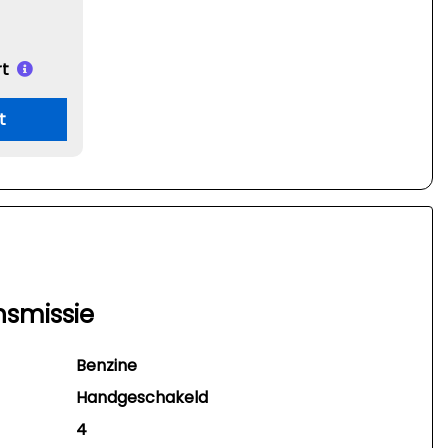
t
t
nsmissie
Benzine
Handgeschakeld
4