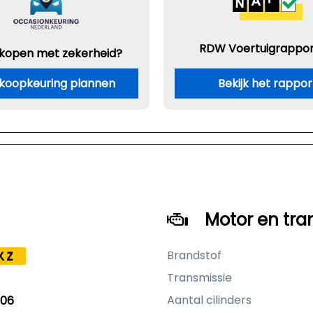
RDW Voertuigrappor
 kopen met zekerheid?
koopkeuring plannen
Bekijk het rappor
Motor en tra
Brandstof
KZ
Transmissie
Aantal cilinders
006