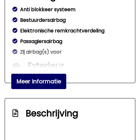
Anti blokkeer systeem
Bestuurdersairbag
Elektronische remkrachtverdeling
Passagiersairbag
Zij airbag(s) voor
Exterieur
Buitenspiegels in carrosseriekleur
Meer informatie
Centrale vergrendeling met
afstandsbediening
Beschrijving