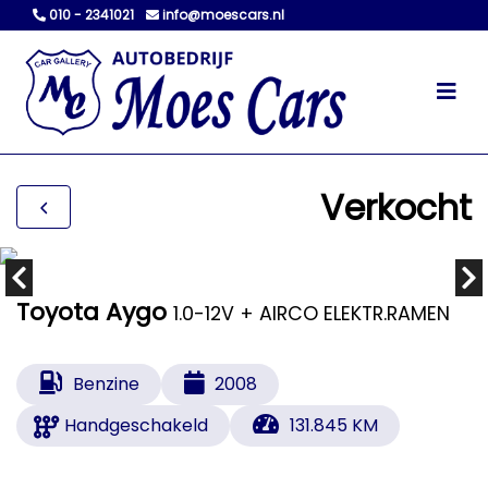
010 - 2341021
info@moescars.nl
Verkocht
Toyota Aygo
1.0-12V + AIRCO ELEKTR.RAMEN
Benzine
2008
Handgeschakeld
131.845 KM