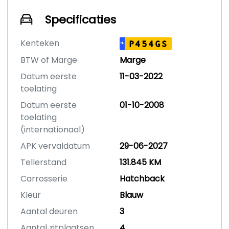
Specificaties
Kenteken
P454GS
NL
BTW of Marge
Marge
Datum eerste
11-03-2022
toelating
Datum eerste
01-10-2008
toelating
(internationaal)
APK vervaldatum
29-06-2027
Tellerstand
131.845 KM
Carrosserie
Hatchback
Kleur
Blauw
Aantal deuren
3
Aantal zitplaatsen
4