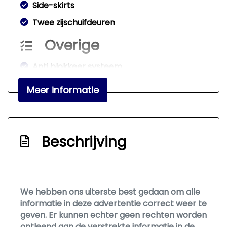
Side-skirts
Twee zijschuifdeuren
Overige
Anti blokkeer systeem
Anti doorslip regeling
Meer informatie
Bestuurdersairbag
Elektronisch stabiliteits programma
Elektronische remkrachtverdeling
Beschrijving
Hoofd airbag(s) achter
Hoofd airbag(s) voor
Passagiersairbag
We hebben ons uiterste best gedaan om alle
informatie in deze advertentie correct weer te
Zij airbag(s) voor
geven. Er kunnen echter geen rechten worden
ontleend aan de verstrekte informatie in de