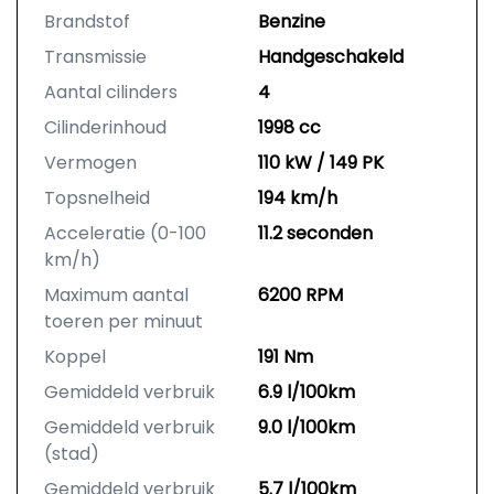
Brandstof
Benzine
Transmissie
Handgeschakeld
Aantal cilinders
4
Cilinderinhoud
1998 cc
Vermogen
110 kW / 149 PK
Topsnelheid
194 km/h
Acceleratie (0-100
11.2 seconden
km/h)
Maximum aantal
6200 RPM
toeren per minuut
Koppel
191 Nm
Gemiddeld verbruik
6.9 l/100km
Gemiddeld verbruik
9.0 l/100km
(stad)
Gemiddeld verbruik
5.7 l/100km