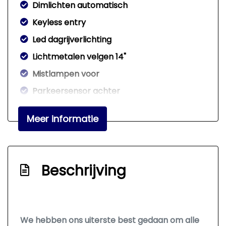
Dimlichten automatisch
Keyless entry
Led dagrijverlichting
Lichtmetalen velgen 14"
Mistlampen voor
Parkeersensor achter
Sportonderstel
Meer informatie
Verwarmde voorruit
Overige
Beschrijving
Anti blokkeer systeem
Autonomous emergency braking
Bestuurdersairbag
We hebben ons uiterste best gedaan om alle
Bluetooth