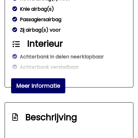
Knie airbag(s)
Passagiersairbag
Zij airbag(s) voor
Interieur
Achterbank in delen neerklapbaar
Achterbank verstelbaar
Bestuurdersstoel in hoogte verstelbaar
Meer informatie
Electronic climate control
Elektrische ramen voor
Stuur en versnellingspook (kunst)leder
Beschrijving
Stuur verstelbaar
Stuurbekrachtiging