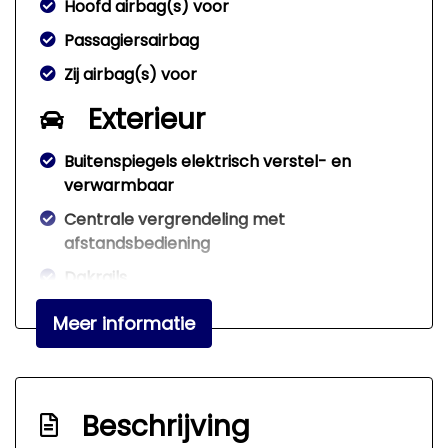
Hoofd airbag(s) voor
Passagiersairbag
Zij airbag(s) voor
Exterieur
Buitenspiegels elektrisch verstel- en
verwarmbaar
Centrale vergrendeling met
afstandsbediening
Dakrails
Extra getint glas achter
Meer informatie
Lichtmetalen velgen 15"
Mistlampen voor
Interieur
Beschrijving