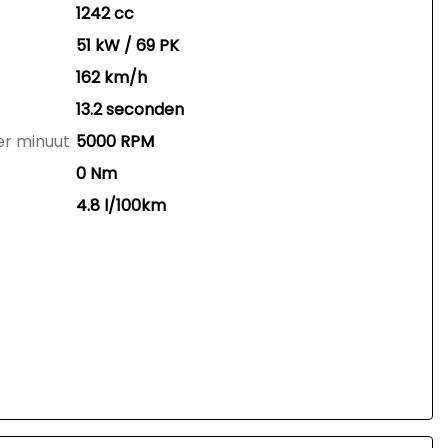
1242 cc
51 kW / 69 PK
162 km/h
13.2 seconden
er minuut
5000 RPM
0 Nm
4.8 l/100km