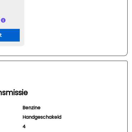
t
nsmissie
Benzine
Handgeschakeld
4