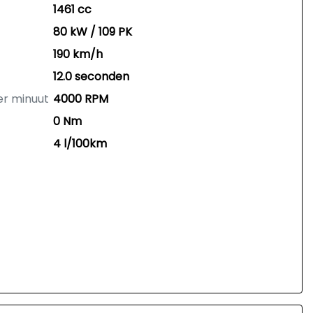
1461 cc
80 kW / 109 PK
190 km/h
12.0 seconden
er minuut
4000 RPM
0 Nm
4 l/100km