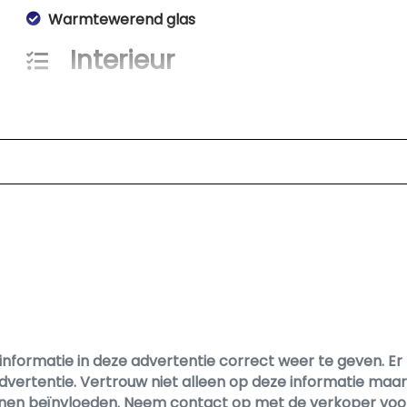
Warmtewerend glas
Interieur
Armsteun voor
Binnenspiegel automatisch dimmend
Buitentemperatuurmeter
Electronic climate control
Elektrische ramen voor en achter
Hoofdsteunen anti-whiplash
Stuur leder
Stuur verstelbaar
Stuurbekrachtiging snelheidsafhankelijk
informatie in deze advertentie correct weer te geven. 
dvertentie. Vertrouw niet alleen op deze informatie maar 
 kunnen beïnvloeden. Neem contact op met de verkoper voo