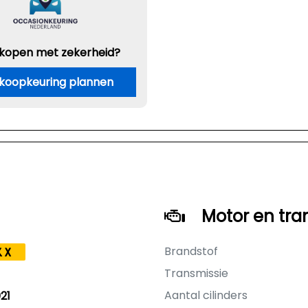
 kopen met zekerheid?
koopkeuring plannen
Motor en tra
Brandstof
KX
Transmissie
Aantal cilinders
21