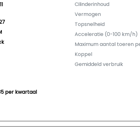
Cilinderinhoud
11
Vermogen
27
Topsnelheid
M
Acceleratie (0-100 km/h)
ck
Maximum aantal toeren p
Koppel
Gemiddeld verbruik
35 per kwartaal