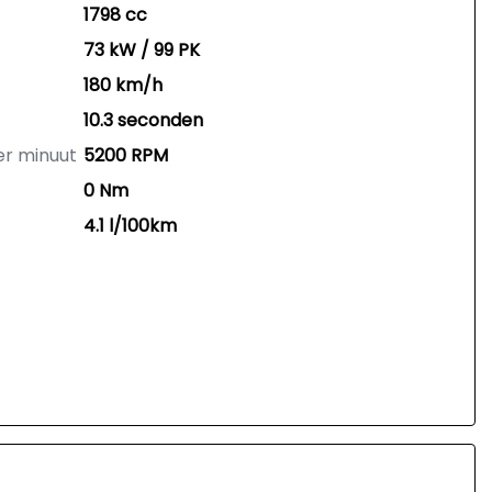
1798 cc
73 kW / 99 PK
180 km/h
10.3 seconden
er minuut
5200 RPM
0 Nm
4.1 l/100km