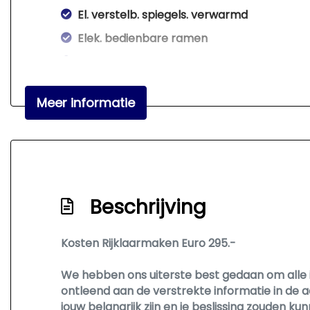
El. verstelb. spiegels. verwarmd
Elek. bedienbare ramen
Elektronisch stabiliteits programma
Elektronische remkrachtverdeling
Meer informatie
Hoofd airbag(s) achter
Hoofd airbag(s) voor
In hoogte verstelbaar stuur
Kinderzitje voorbereiding isofix
Beschrijving
Knie airbag(s)
Lederen stuur
Kosten Rijklaarmaken Euro 295.-
Mistlampen
Onderhoudsboekje aanwezig
We hebben ons uiterste best gedaan om alle 
ontleend aan de verstrekte informatie in de a
Park control voor en achter
jouw belangrijk zijn en je beslissing zouden