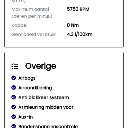
km/h)
Maximum aantal
5750 RPM
toeren per minuut
Koppel
0 Nm
Gemiddeld verbruik
4.3 l/100km
Overige
Airbags
Airconditioning
Anti blokkeer systeem
Armleuning midden voor
Aux-in
Bandenspanningscontrole