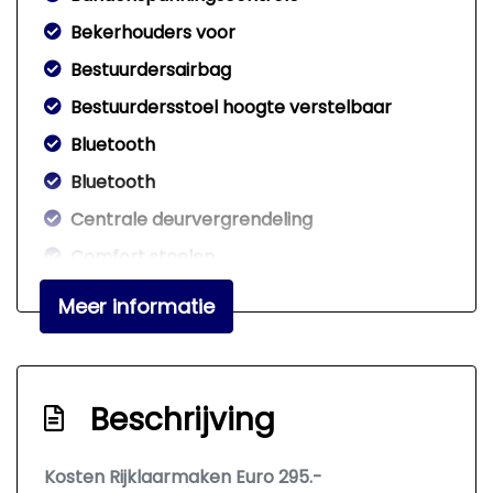
Bekerhouders voor
Bestuurdersairbag
Bestuurdersstoel hoogte verstelbaar
Bluetooth
Bluetooth
Centrale deurvergrendeling
Comfort stoelen
Connected services
Meer informatie
El. verstelb. spiegels. verwarmd
Elek. bedienbare ramen
Elektronisch stabiliteits programma
Beschrijving
Hoofd airbag(s) achter
Kosten Rijklaarmaken Euro 295.-
Hoofd airbag(s) voor