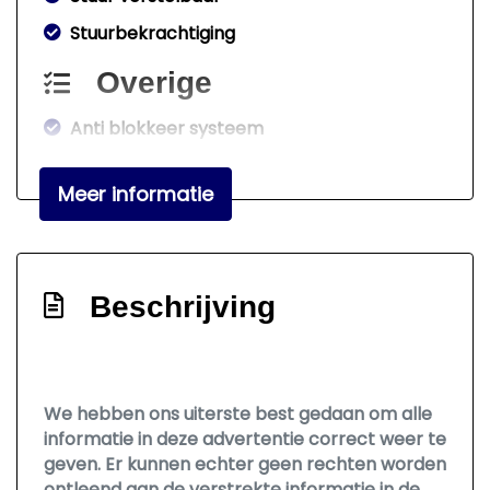
Stuurbekrachtiging
Overige
Anti blokkeer systeem
Bestuurdersairbag
Meer informatie
Elektronische remkrachtverdeling
Hoofd airbag(s) achter
Hoofd airbag(s) voor
Beschrijving
Passagiersairbag
Zij airbag(s) voor
Exterieur
We hebben ons uiterste best gedaan om alle
informatie in deze advertentie correct weer te
Buitenspiegels elektrisch verstelbaar
geven. Er kunnen echter geen rechten worden
Buitenspiegels verwarmbaar
ontleend aan de verstrekte informatie in de