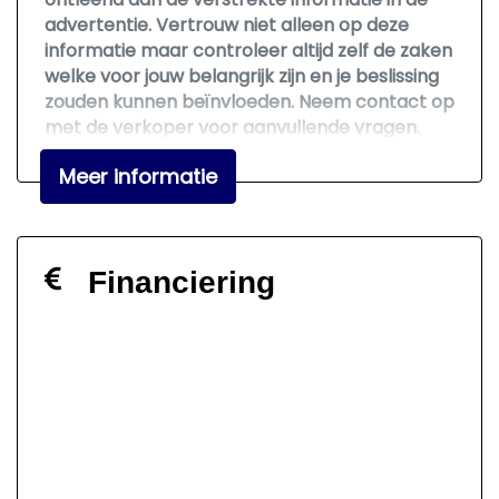
advertentie. Vertrouw niet alleen op deze
Centrale vergrendeling met
informatie maar controleer altijd zelf de zaken
afstandsbediening
welke voor jouw belangrijk zijn en je beslissing
Lichtmetalen velgen 16"
zouden kunnen beïnvloeden. Neem contact op
met de verkoper voor aanvullende vragen.
Meer informatie
Financiering