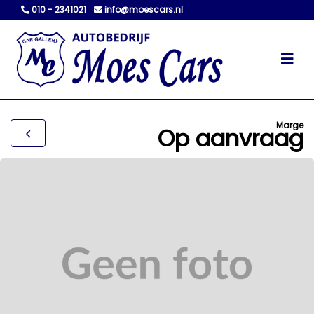
010 - 2341021
info@moescars.nl
Marge
Op aanvraag