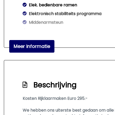
Elek. bedienbare ramen
Elektronisch stabiliteits programma
Middenarmsteun
Mistlampen
Onderhoudsboekje aanwezig
Meer informatie
Passagiersairbag
Rokersvrije auto
Startonderbreker
Beschrijving
Kosten Rijklaarmaken Euro 295.-
We hebben ons uiterste best gedaan om alle 